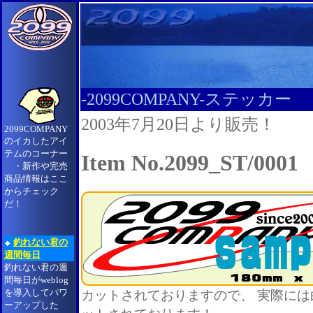
-2099COMPANY-ステッカー
2003年7月20日より販売！
2099COMPANY
のイカしたアイ
テムのコーナー
Item No.2099_ST/0001
・新作や完売
商品情報はここ
からチェック
だ！
釣れない君の
◆
週間毎日
釣れない君の週
間毎日がweblog
を導入してパワ
カットされておりますので、 実際に
ーアップした