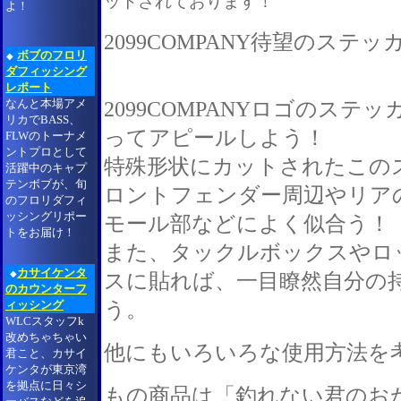
ットされております！
よ！
2099COMPANY待望のステ
ボブのフロリ
◆
ダフィッシング
レポート
なんと本場アメ
2099COMPANYロゴのス
リカでBASS、
ってアピールしよう！
FLWのトーナメ
ントプロとして
特殊形状にカットされたこの
活躍中のキャプ
テンボブが、旬
ロントフェンダー周辺やリア
のフロリダフィ
ッシングリポー
モール部などによく似合う！
トをお届け！
また、タックルボックスやロ
カサイケンタ
◆
スに貼れば、一目瞭然自分の
のカウンターフ
う。
ィッシング
WLCスタッフk
改めちゃちゃい
他にもいろいろな使用方法を
君こと、カサイ
ケンタが東京湾
を拠点に日々シ
もの商品は「釣れない君のお