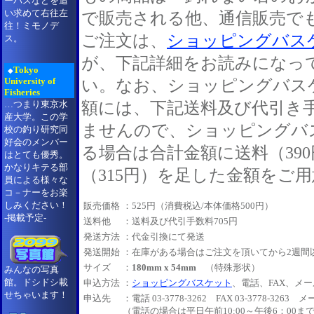
ーバスなどを追
い求めて右往左
で販売される他、通信販売で
往！ミモノデ
ご注文は、
ショッピングバス
ス。
が、下記詳細をお読みになっ
Tokyo
◆
University of
い。なお、ショッピングバス
Fisheries
額には、下記送料及び代引き
…つまり東京水
産大学。この学
ませんので、ショッピングバ
校の釣り研究同
好会のメンバー
る場合は合計金額に送料（39
はとても優秀。
かなりキテる部
（315円）を足した金額をご
員による様々な
コ－ナーをお楽
しみください！
販売価格
：525円（消費税込/本体価格500円）
-掲載予定-
送料他
：送料及び代引手数料705円
発送方法
：代金引換にて発送
発送開始
：在庫がある場合はご注文を頂いてから2週間
サイズ
：
180mm x 54mm
（特殊形状）
みんなの写真
館。ドシドシ載
申込方法
：
ショッピングバスケット
、電話、FAX、メ
せちゃいます！
申込先
：電話 03-3778-3262 FAX 03-3778-3263 
（電話の場合は平日午前10:00～午後6：00まで