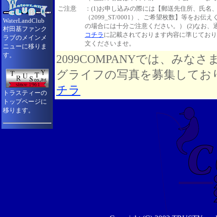
ご注意
：(1)お申し込みの際には【郵送先住所、氏名
（2099_ST/0001）、ご希望枚数】等をお
WaterLandClub
の場合には十分ご注意ください。） (2)なお
村田基ファンク
コチラ
に記載されております内容に準じており
ラブのメインメ
文くださいませ。
ニューに移りま
す。
2099COMPANYでは、み
グライフの写真を募集してお
チラ
トラスティーの
トップページに
移ります。