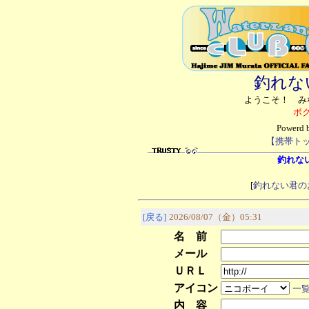
釣れな
ようこそ！ み
ボ
Powerd
【携帯ト
釣れない君
[
釣れない君の
[戻る]
2026/08/07（金）05:31
名 前
メール
ＵＲＬ
アイコン
一
内 容