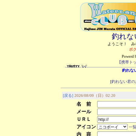
釣れな
ようこそ！ み
ボ
Powerd
【携帯ト
釣れない君
[
釣れない君の
[戻る]
2026/08/09（日）02:20
名 前
メール
ＵＲＬ
アイコン
一
内 容