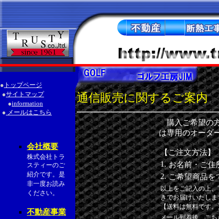
●
トップページ
●
サイトマップ
通信販売に関するご案内
●
information
●
メールはこちら
購入ご希望の方
は専用のオーダ
会社概要
【ご注文方法】
株式会社トラ
1.
お名前・ご住
スティーのご
紹介です。是
2.
ご希望商品を
非一度お読み
以上をご記入の上、
ください。
きでお届けいたしま
【送料は無料です。
不動産事業
メール到着後、こち