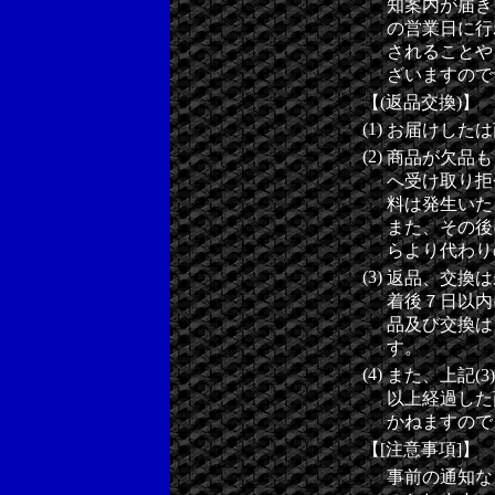
知案内が届き
の営業日に行
されることや
ざいますので
【(返品交換)】
(1)
お届けしたは
(2)
商品が欠品も
へ受け取り拒
料は発生いた
また、その後
らより代わり
(3)
返品、交換は
着後７日以内
品及び交換は
す。
(4)
また、上記(
以上経過した
かねますので
【[注意事項]】
事前の通知な