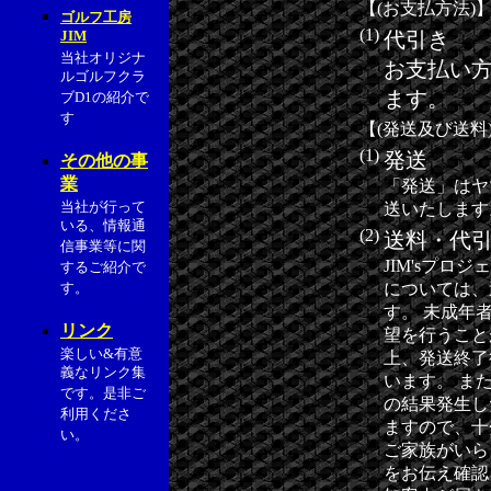
【(お支払方法)
ゴルフ工房
(1)
JIM
代引き
当社オリジナ
お支払い
ルゴルフクラ
ます。
ブD1の紹介で
す
【(発送及び送料
(1)
発送
その他の事
業
「発送」はヤ
当社が行って
送いたします
いる、情報通
(2)
送料・代
信事業等に関
JIM'sプ
するご紹介で
す。
については、
す。 未成年
リンク
望を行うこと
楽しい&有意
上、発送終了
義なリンク集
います。 ま
です。是非ご
の結果発生し
利用くださ
ますので、十
い。
ご家族がいら
をお伝え確認