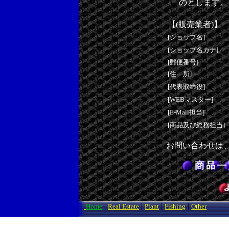
のとします。
【(販売業者)】
[ショップ名]
[ショップ名カナ]
[郵便番号]
[住 所]
[代表取締役]
[WEBマスター]
[E-Mail担当]
[商品及び総務担当]
お問い合わせは
|
|
|
|
Home
Real Estate
Plant
Fishing
Other