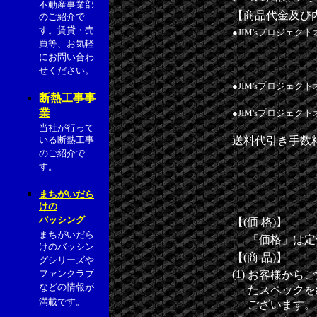
不動産事業部
【商品代金及び
のご紹介で
す。賃貸・売
●JIM'sプロジェ
買等、お気軽
にお問い合わ
せください。
●JIM'sプロジェク
断熱工事事
業
●JIM'sプロジェク
当社が行って
いる断熱工事
送料代引き手数
のご紹介で
す。
まちがいだら
けの
バッシング
【(価 格)】
まちがいだら
「価格」は定
けのバッシン
【(商 品)】
グシリーズや
ファンクラブ
(1)
お客様からご
などの情報が
たスペックを
満載です。
ございます。