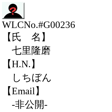
WLCNo.#G00236
【氏 名】
七里隆磨
【H.N.】
しちぼん
【Email】
-非公開-