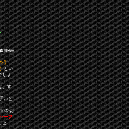
で
・森川光三
のう
"
とい
でしょ
は、す
手いと
。
10を切
ハーフ
しょ