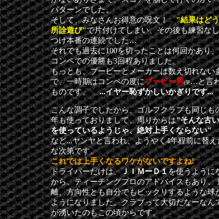
パターンでした。
そして、みなさんお得意の呪文！
"結果はど
所詮遊び"
で片付けてしまい、その後も練習な
つけ本番の連続でした…
それでも過去に100を切ったことは何回かあり
コンペでの優勝も3回程ありました。
もっとも、ブービーとメーカーは数え切れない
で、一時期はコンペの度に
ブービー男
…と言
(笑
ものです。
...イヤー恥ずかしいかぎりです...
こんな調子でしたから、ゴルフクラブも同じもの
年も使っておりまして、周りからは
"そんな古
を使っているようじゃ、絶対上手くならない"
など...ヤンヤと言われ、ようやく4年程前に替
な次第です。
これでは上手くなるワケがないですよね!
ドライバーだけは、
ＪＩＭーＤ１
を使うように
から、ティーチングプロのアドバイスもあり、 
離、方向性とも自分でもビックリするような球
ようになりました。クラブって大切だなーなん
が湧いたのもこの頃からです。