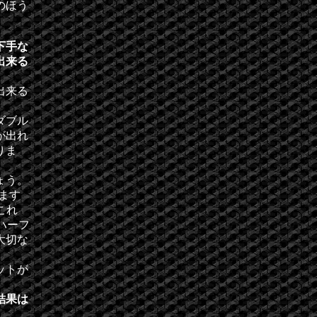
のほう
下手な
出来る
出来る
ダブル
が出れ
りま
ょう。
ます
これ
ハーフ
大切な
ットが
結果は