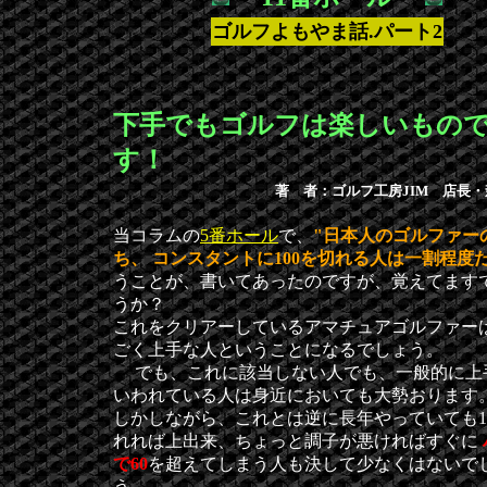
ゴルフよもやま話.パート2
下手でもゴルフは楽しいもの
す！
著 者：ゴルフ工房JIM 店長
当コラムの
5番ホール
で、
"日本人のゴルファー
ち、 コンスタントに100を切れる人は一割程度だ
うことが、書いてあったのですが、覚えてます
うか？
これをクリアーしているアマチュアゴルファー
ごく上手な人ということになるでしょう。
でも、これに該当しない人でも、一般的に上
いわれている人は身近においても大勢おります
しかしながら、これとは逆に長年やっていても1
れれば上出来、ちょっと調子が悪ければすぐに
で60
を超えてしまう人も決して少なくはないで
う。