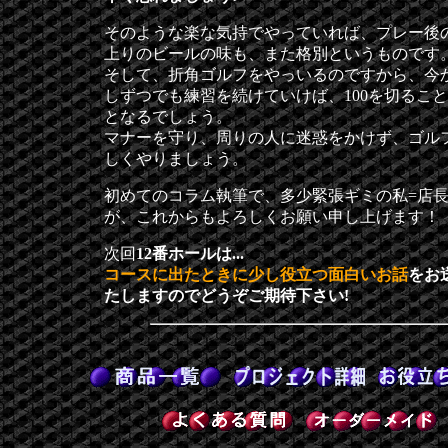
そのような楽な気持でやっていれば、プレー後
上りのビールの味も、また格別というものです
そして、折角ゴルフをやっいるのですから、今
しずつでも練習を続けていけば、100を切るこ
となるでしょう。
マナーを守り、周りの人に迷惑をかけず、ゴル
しくやりましょう。
初めてのコラム執筆で、多少緊張ギミの私=店
が、これからもよろしくお願い申し上げます！
次回
12番ホールは...
コースに出たときに少し役立つ面白いお話
をお
たしますのでどうぞご期待下さい!