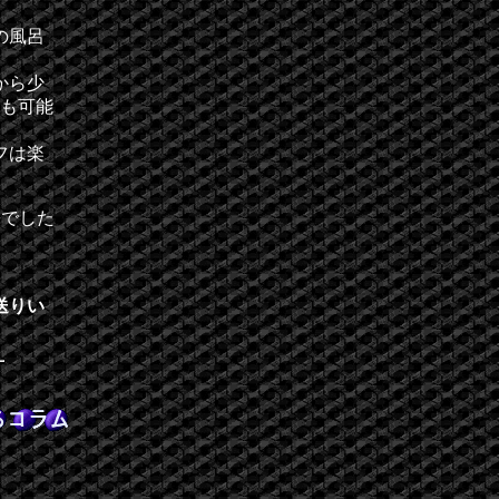
の風呂
。
から少
とも可能
フは楽
長でした
送りい