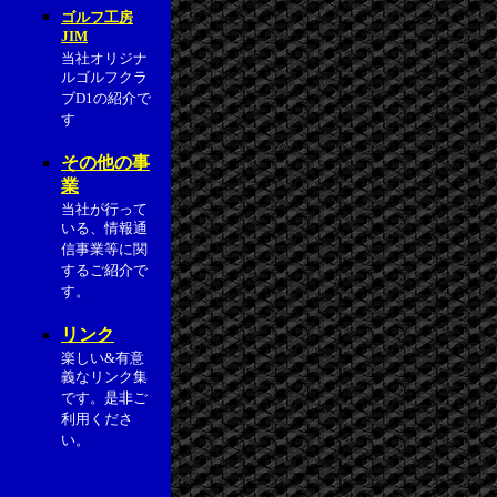
ゴルフ工房
JIM
当社オリジナ
ルゴルフクラ
ブD1の紹介で
す
その他の事
業
当社が行って
いる、情報通
信事業等に関
するご紹介で
す。
リンク
楽しい&有意
義なリンク集
です。是非ご
利用くださ
い。