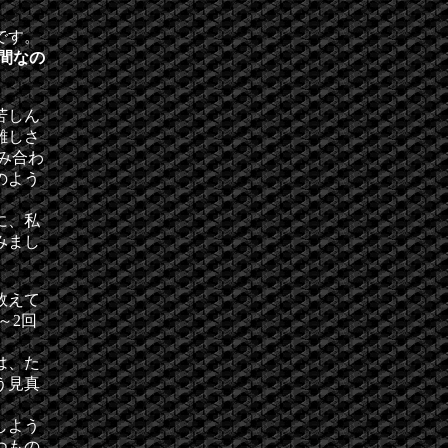
です。
間なの
苦しん
難しさ
み合わ
のよう
に、私
みまし
数えて
～2回
は、た
う見真
しよう
つもの