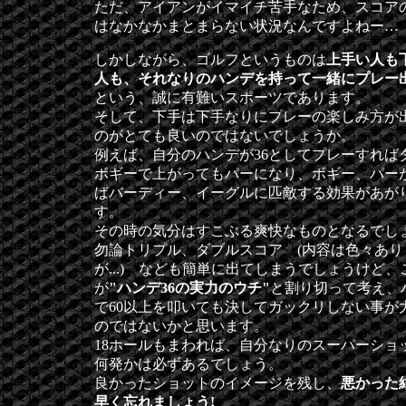
ただ、アイアンがイマイチ苦手なため、スコア
はなかなかまとまらない状況なんですよねー…
しかしながら、ゴルフというものは
上手い人も
人も、それなりのハンデを持って一緒にプレー
という、誠に有難いスポーツであります。
そして、下手は下手なりにプレーの楽しみ方が
のがとても良いのではないでしょうか。
例えば、自分のハンデが36としてプレーすれば
ボギーで上がってもパーになり、ボギー、パー
ばバーディー、イーグルに匹敵する効果があが
す。
その時の気分はすこぶる爽快なものとなるでし
勿論トリプル、ダブルスコア (内容は色々あり
が...) なども簡単に出てしまうでしょうけど、
が
"ハンデ36の実力のウチ"
と割り切って考え、
で60以上を叩いても決してガックリしない事が
のではないかと思います。
18ホールもまわれば、自分なりのスーパーショ
何発かは必ずあるでしょう。
良かったショットのイメージを残し、
悪かった
早く忘れましょう!