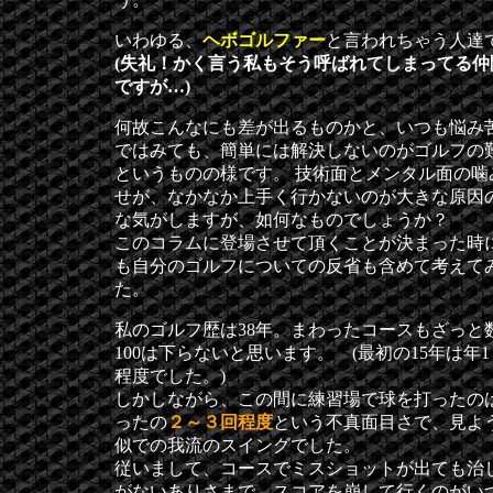
いわゆる、
ヘボゴルファー
と言われちゃう人達
(失礼！かく言う私もそう呼ばれてしまってる仲
ですが…)
何故こんなにも差が出るものかと、いつも悩み
ではみても、簡単には解決しないのがゴルフの
というものの様です。 技術面とメンタル面の噛
せが、なかなか上手く行かないのが大きな原因
な気がしますが、如何なものでしょうか？
このコラムに登場させて頂くことが決まった時
も自分のゴルフについての反省も含めて考えて
た。
私のゴルフ歴は38年。まわったコースもざっと
100は下らないと思います。 (最初の15年は年1
程度でした。)
しかしながら、この間に練習場で球を打ったの
ったの
２～３回程度
という不真面目さで、見よ
似での我流のスイングでした。
従いまして、コースでミスショットが出ても治
がないありさまで、スコアを崩して行くのがい