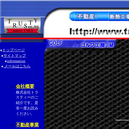
●
トップページ
●
サイトマップ
●
information
●
メールはこちら
会社概要
株式会社トラ
スティーのご
紹介です。是
非一度お読み
ください。
不動産事業