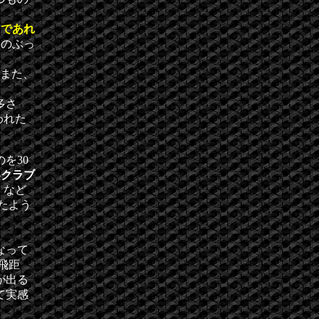
うであれ
しのぶっ
、また、
多さ
われた
を30
いクラブ
など
えたよう
なって
飛距
が出る
て実感